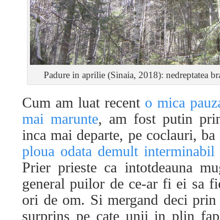
Padure in aprilie (Sinaia, 2018): nedreptatea bra
Cum am luat recent
o mica pauza
mai marunte
, am fost putin prin
inca mai departe, pe coclauri, ba
ploua odata demult interminabil 
Prier prieste ca intotdeauna mu
general puilor de ce-ar fi ei sa f
ori de om. Si mergand deci prin
surprins pe cate unii in plin f