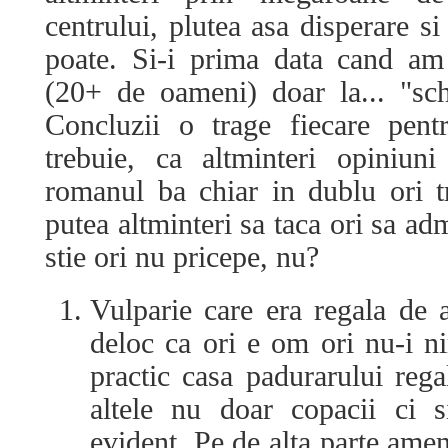
centrului, plutea asa disperare si
poate. Si-i prima data cand am
(20+ de oameni) doar la... "sc
Concluzii o trage fiecare pen
trebuie, ca altminteri opiniun
romanul ba chiar in dublu ori t
putea altminteri sa taca ori sa adm
stie ori nu pricepe, nu?
Vulparie care era regala de a
deloc ca ori e om ori nu-i ni
practic casa padurarului rega
altele nu doar copacii ci s
evident. Pe de alta parte amen