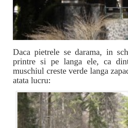
Daca pietrele se darama, in sch
printre si pe langa ele, ca di
muschiul creste verde langa zapad
atata lucru: