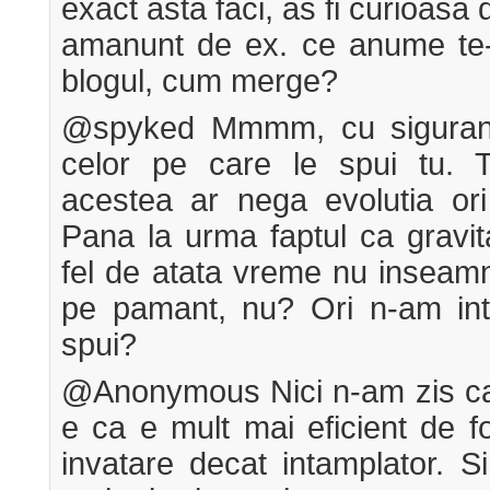
exact asta faci, as fi curioasa 
amanunt de ex. ce anume te-a
blogul, cum merge?
@spyked Mmmm, cu siguranta
celor pe care le spui tu. 
acestea ar nega evolutia ori 
Pana la urma faptul ca gravita
fel de atata vreme nu inseamn
pe pamant, nu? Ori n-am int
spui?
@Anonymous Nici n-am zis ca 
e ca e mult mai eficient de fo
invatare decat intamplator. S