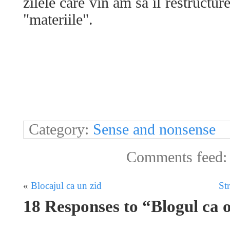
zilele care vin am să îl restructur
"materiile".
Category:
Sense and nonsense
Comments feed
«
Blocajul ca un zid
St
18 Responses to “Blogul ca 