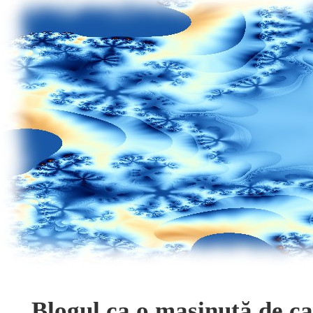
Blogul ca o mașinuță de c