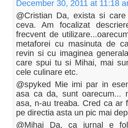
December 30, 2011 at 11:18 
@Cristian Da, exista si car
ceva. Am focalizat descrie
frecvent de utilizare...oarecu
metaforei cu masinuta de ca
revin si cu imaginea general
care spui tu si Mihai, mai su
cele culinare etc.
@spyked Mie imi par in esent
asa ca da, sunt oarecum... 
asa, n-au treaba. Cred ca ar f
pe directia asta un pic mai depa
@Mihai Da, ca jurnal e fol