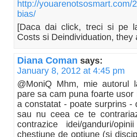
http://youarenotsosmart.com/2
bias/
[Daca dai click, treci si pe 
Costs si Deindividuation, they
Diana Coman
says:
January 8, 2012 at 4:45 pm
@MoniQ Mhm, mie autorul la
pare sa cam puna foarte usor 
a constatat - poate surprins -
sau nu ceea ce te contrariaz
contrazice idei/ganduri/opin
chestiune de optiune (si disci