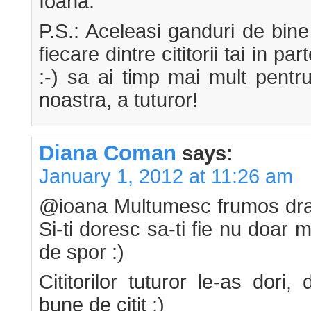
Ioana.
P.S.: Aceleasi ganduri de bine
fiecare dintre cititorii tai in pa
:-) sa ai timp mai mult pentr
noastra, a tuturor!
Diana Coman
says:
January 1, 2012 at 11:26 am
@ioana Multumesc frumos drag
Si-ti doresc sa-ti fie nu doar mu
de spor :)
Cititorilor tuturor le-as dori
bune de citit :)