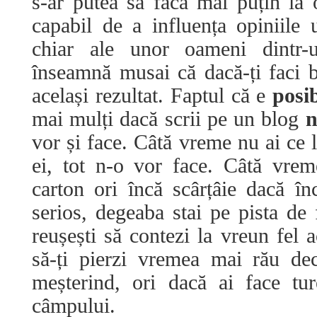
s-ar putea să facă mai puțin la o
capabil de a influența opiniile 
chiar ale unor oameni dintr
înseamnă musai că dacă-ți faci b
același rezultat. Faptul că e
posib
mai mulți dacă scrii pe un blog
vor și face. Câtă vreme nu ai ce 
ei, tot n-o vor face. Câtă vre
carton ori încă scârțâie dacă î
serios, degeaba stai pe pista de 
reușești să contezi la vreun fel 
să-ți pierzi vremea mai rău dec
meșterind, ori dacă ai face tu
câmpului.