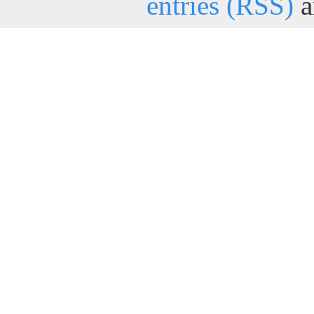
entries (RSS)
a