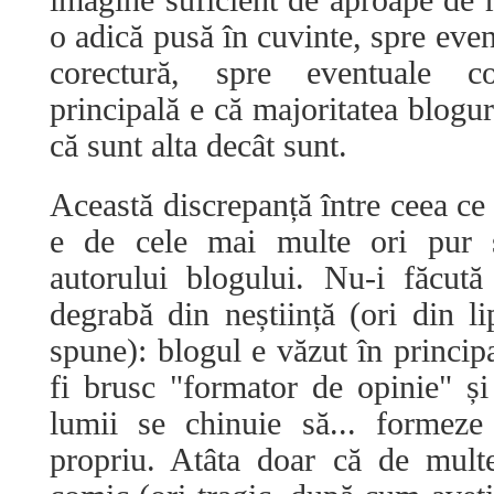
imagine suficient de aproape de re
o adică pusă în cuvinte, spre even
corectură, spre eventuale co
principală e că majoritatea blogur
că sunt alta decât sunt.
Această discrepanță între ceea ce 
e de cele mai multe ori pur 
autorului blogului. Nu-i făcut
degrabă din neștiință (ori din l
spune): blogul e văzut în princip
fi brusc "formator de opinie" și
lumii se chinuie să... formeze
propriu. Atâta doar că de multe