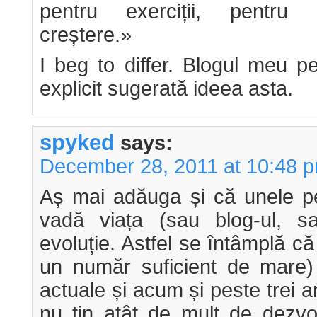
pentru exerciții, pentru 
creștere.»
I beg to differ. Blogul meu p
explicit sugerată ideea asta.
spyked
says:
December 28, 2011 at 10:48 
Aș mai adăuga și că unele p
vadă viața (sau blog-ul, 
evoluție. Astfel se întâmplă că 
un număr suficient de mare)
actuale și acum și peste trei an
nu țin atât de mult de dezvol