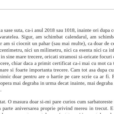
i a sase suta, ca-i anul 2018 sau 1018, inainte ori dupa
varatelea. Sigur, am schimbat calendarul, am schim
r am si ciocnit un pahar (sau mai multe), ca doar de c
ntimetru, nici un milimetru, nici ca esenta nici ca inf
 sine mare trecere, oricati stramosi si-oricate focuri de
ecere, chiar daca a primit certificat ca-i mai cu mot ca 
o mare si foarte importanta trecere. Cam tot asa dupa 
 nimic doar pentru are o hartie pe care scrie ca ar fi. 
scopera mai degraba in urma decat inainte, mai degraba
.
-atat. O masura doar si-mi pare curios cum sarbatorest
a parte aniversarea proprie privind mereu in trecut. E