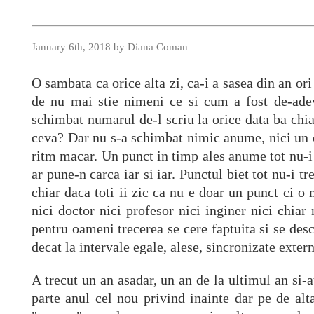
January 6th, 2018 by Diana Coman
O sambata ca orice alta zi, ca-i a sasea din an or
de nu mai stie nimeni ce si cum a fost de-ade
schimbat numarul de-l scriu la orice data ba chia
ceva? Dar nu s-a schimbat nimic anume, nici un ce
ritm macar. Un punct in timp ales anume tot nu-i in
ar pune-n carca iar si iar. Punctul biet tot nu-i tr
chiar daca toti ii zic ca nu e doar un punct ci 
nici doctor nici profesor nici inginer nici chiar
pentru oameni trecerea se cere faptuita si se de
decat la intervale egale, alese, sincronizate extern
A trecut un an asadar, un an de la ultimul an si
parte anul cel nou privind inainte dar pe de alt