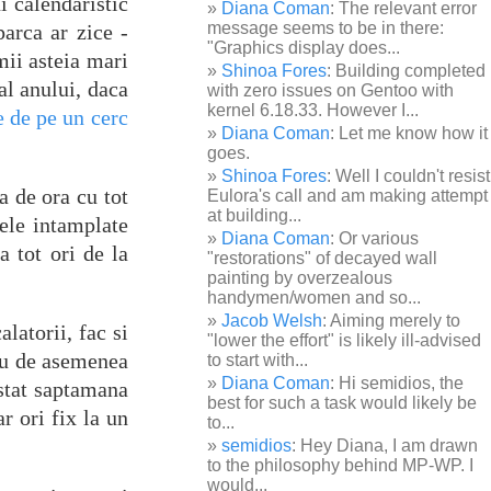
i calendaristic
Diana Coman
: The relevant error
message seems to be in there:
parca ar zice -
"Graphics display does...
mii asteia mari
Shinoa Fores
: Building completed
al anului, daca
with zero issues on Gentoo with
kernel 6.18.33. However I...
e de pe un cerc
Diana Coman
: Let me know how it
goes.
Shinoa Fores
: Well I couldn't resist
a de ora cu tot
Eulora's call and am making attempt
at building...
cele intamplate
Diana Coman
: Or various
a tot ori de la
"restorations" of decayed wall
painting by overzealous
handymen/women and so...
Jacob Welsh
: Aiming merely to
latorii, fac si
"lower the effort" is likely ill-advised
riu de asemenea
to start with...
Diana Coman
: Hi semidios, the
 stat saptamana
best for such a task would likely be
r ori fix la un
to...
semidios
: Hey Diana, I am drawn
to the philosophy behind MP-WP. I
would...