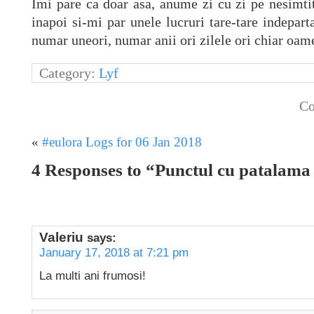
Imi pare ca doar asa, anume zi cu zi pe nesimti
inapoi si-mi par unele lucruri tare-tare indepart
numar uneori, numar anii ori zilele ori chiar oamen
Category:
Lyf
Co
«
#eulora Logs for 06 Jan 2018
4 Responses to “Punctul cu patalama 
Valeriu
says:
January 17, 2018 at 7:21 pm
La multi ani frumosi!