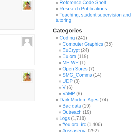
Reference Code Shelf
Research Publications
Teaching, student supervision and
tutoring
Categories
Coding
(241)
Computer Graphics
(35)
EuCrypt
(24)
Eulora
(119)
MP-WP
(1)
Open Sores
(7)
SMG_Comms
(14)
UDP
(3)
V
(6)
VaMP
(8)
Dark Modern Ages
(74)
Bac data
(19)
Outreach
(19)
Logs
(1,718)
#eulora_irc
(1,406)
#ossasepia
(292)