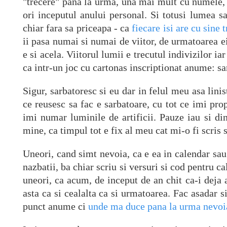
"trecere" pana la urma, una mai mult cu numele, d
ori inceputul anului personal. Si totusi lumea sa
chiar fara sa priceapa - ca
fiecare isi are cu sine 
ii pasa numai si numai de viitor, de urmatoarea ei
e si acela. Viitorul lumii e trecutul indivizilor i
ca intr-un joc cu cartonas inscriptionat anume: sar
Sigur, sarbatoresc si eu dar in felul meu asa linis
ce reusesc sa fac e sarbatoare, cu tot ce imi pro
imi numar luminile de artificii. Pauze iau si di
mine, ca timpul tot e fix al meu cat mi-o fi scris s
Uneori, cand simt nevoia, ca e ea in calendar sau 
nazbatii, ba chiar scriu si versuri si cod pentru 
uneori, ca acum, de inceput de an chit ca-i deja 
asta ca si cealalta ca si urmatoarea. Fac asadar si
punct anume ci
unde ma duce pana la urma nevoi