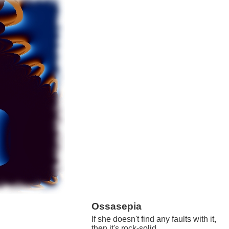
Ossasepia
If she doesn't find any faults with it,
then it's rock-solid.