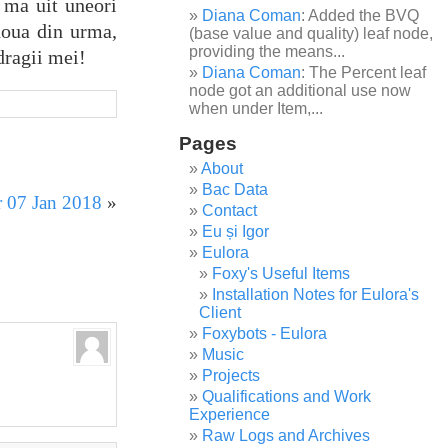
 ma uit uneori
Diana Coman
: Added the BVQ
 noua din urma,
(base value and quality) leaf node,
providing the means...
dragii mei!
Diana Coman
: The Percent leaf
node got an additional use now
when under Item,...
Pages
About
Bac Data
r 07 Jan 2018
»
Contact
Eu și Igor
Eulora
Foxy's Useful Items
Installation Notes for Eulora's
Client
Foxybots - Eulora
Music
Projects
Qualifications and Work
Experience
Raw Logs and Archives