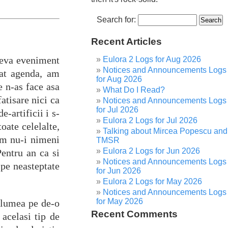
Search for:
Recent Articles
 ceva eveniment
Eulora 2 Logs for Aug 2026
Notices and Announcements Logs
bat agenda, am
for Aug 2026
e n-as face asa
What Do I Read?
atisare nici ca
Notices and Announcements Logs
for Jul 2026
-artificii i s-
Eulora 2 Logs for Jul 2026
toate celelalte,
Talking about Mircea Popescu and
cum nu-i nimeni
TMSR
Eulora 2 Logs for Jun 2026
Pentru an ca si
Notices and Announcements Logs
 pe neasteptate
for Jun 2026
Eulora 2 Logs for May 2026
Notices and Announcements Logs
for May 2026
e lumea pe de-o
Recent Comments
 acelasi tip de