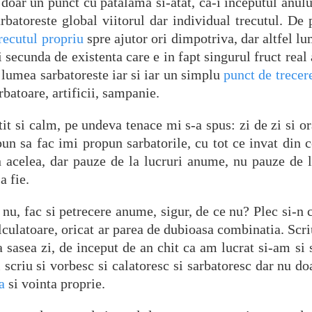
oar un punct cu patalama si-atat, ca-i inceputul anulu
rbatoreste global viitorul dar individual trecutul. De 
trecutul propriu
spre ajutor ori dimpotriva, dar altfel lu
 secunda de existenta care e in fapt singurul fruct real 
ar lumea sarbatoreste iar si iar un simplu
punct de trecer
batoare, artificii, sampanie.
tit si calm, pe undeva tenace mi s-a spus: zi de zi si or
pun sa fac imi propun sarbatorile, cu tot ce invat din 
n acelea, dar pauze de la lucruri anume, nu pauze de l
a fie.
nu, fac si petrecere anume, sigur, de ce nu? Plec si-n ca
calculatoare, oricat ar parea de dubioasa combinatia. Sc
a sasea zi, de inceput de an chit ca am lucrat si-am si
 scriu si vorbesc si calatoresc si sarbatoresc dar nu doa
a
si vointa proprie.