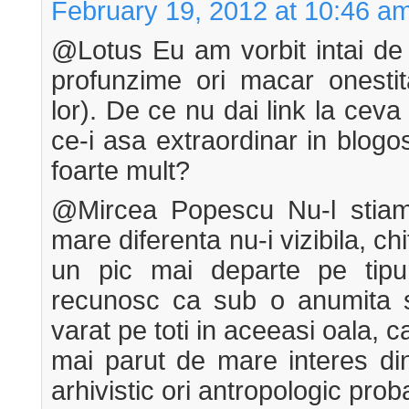
February 19, 2012 at 10:46 a
@Lotus Eu am vorbit intai de d
profunzime ori macar onestit
lor). De ce nu dai link la ceva
ce-i asa extraordinar in blogo
foarte mult?
@Mircea Popescu Nu-l stiam,
mare diferenta nu-i vizibila, ch
un pic mai departe pe tipur
recunosc ca sub o anumita st
varat pe toti in aceeasi oala, c
mai parut de mare interes di
arhivistic ori antropologic proba