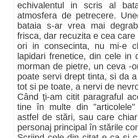
echivalentul in scris al bat
atmosfera de petrecere. Une
bataia s-ar vrea mai degra
frisca, dar recuzita e cea car
ori in consecinta, nu mi-e c
lapidari frenetice, din cele in
morman de pietre, un ceva -or
poate servi drept tinta, si da 
tot si pe toate, a nervi de nevrot
Când ţi-am citit paragraful a
tine în multe din "articolele
astfel de stări, sau care chiar
personaj principal în stările co
Scriind cele din citat e ca şi