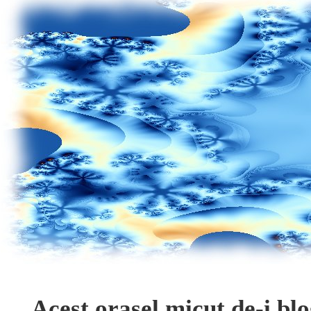
Acest orasel micut de-i bl