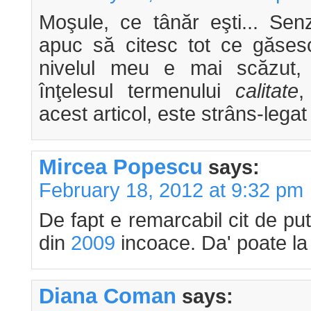
Moşule, ce tânăr eşti... Se
apuc să citesc tot ce găses
nivelul meu e mai scăzut, 
înţelesul termenului
calitate
,
acest articol, este strâns-lega
Mircea Popescu
says:
February 18, 2012 at 9:32 pm
De fapt e remarcabil cit de put
din
2009
incoace. Da' poate la
Diana Coman
says: