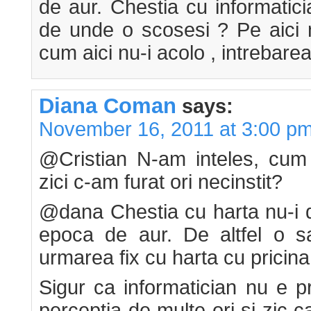
de aur. Chestia cu informatic
de unde o scosesi ? Pe aici n
cum aici nu-i acolo , intrebare
Diana Coman
says:
November 16, 2011 at 3:00 p
@Cristian N-am inteles, cum 
zici c-am furat ori necinstit?
@dana Chestia cu harta nu-i de
epoca de aur. De altfel o s
urmarea fix cu harta cu pricina
Sigur ca informatician nu e p
perceptia de multe ori si zic 