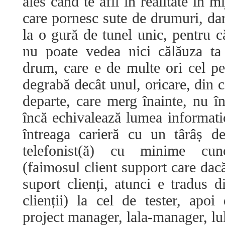
ales când te afli în realitate în m
care pornesc sute de drumuri, dar
la o gură de tunel unic, pentru c
nu poate vedea nici călăuza t
drum, care e de multe ori cel pe
degrabă decât unul, oricare, din c
departe, care merg înainte, nu î
încă echivalează lumea informatic
întreaga carieră cu un târâș d
telefonist(ă) cu minime cun
(faimosul client support care dacă
suport clienți, atunci e tradus d
clienții) la cel de tester, apo
project manager, lala-manager, l