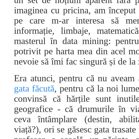
un set de noțiuni aparent fără 
imaginea cu pricina, am început
pe care m-ar interesa să merg
informație, limbaje, matemati
masterul în data mining: pentr
potrivit pe harta mea din acel m
nevoie să îmi fac singură și de la
Era atunci, pentru că nu aveam 
gata făcută
, pentru că la noi lume
convinsă că hărțile sunt inuti
geografice - că drumurile în vi
ceva întâmplare (destin, abili
viață?), ori se găsesc gata trasat