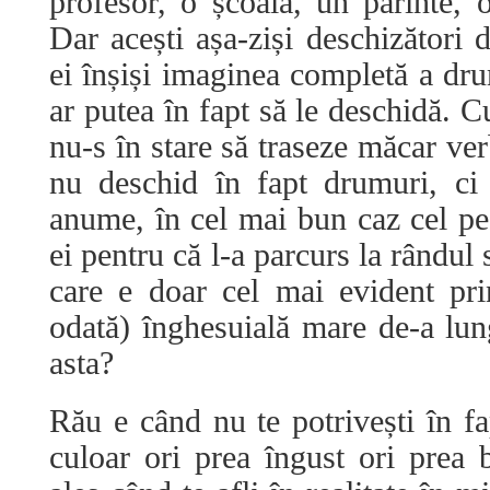
profesor, o școală, un părinte, o
Dar acești așa-ziși deschizători 
ei înșiși imaginea completă a dru
ar putea în fapt să le deschidă. 
nu-s în stare să traseze măcar ver
nu deschid în fapt drumuri, ci
anume, în cel mai bun caz cel pe c
ei pentru că l-a parcurs la rândul 
care e doar cel mai evident pri
odată) înghesuială mare de-a lung
asta?
Rău e când nu te potrivești în 
culoar ori prea îngust ori prea 