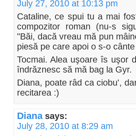
July 27, 2010 at 10:13 pm
Cataline, ce spui tu a mai fo
compozitor roman (nu-s sigur
"Băi, dacă vreau mă pun mâin
piesă pe care apoi o s-o cânte 
Tocmai. Alea uşoare îs uşor de
îndrăznesc să mă bag la Gyr.
Diana, poate râd ca ciobu', dar
recitarea :)
Diana
says:
July 28, 2010 at 8:29 am