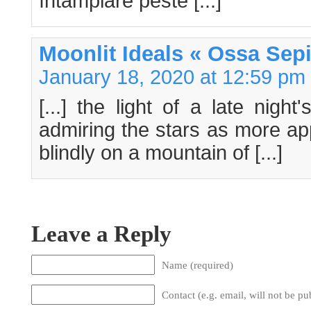
întâmplare peste [...]
Moonlit Ideals « Ossa Sep
January 18, 2020 at 12:59 pm
[...] the light of a late nigh
admiring the stars as more ap
blindly on a mountain of [...]
Leave a Reply
Name (required)
Contact (e.g. email, will not be pu