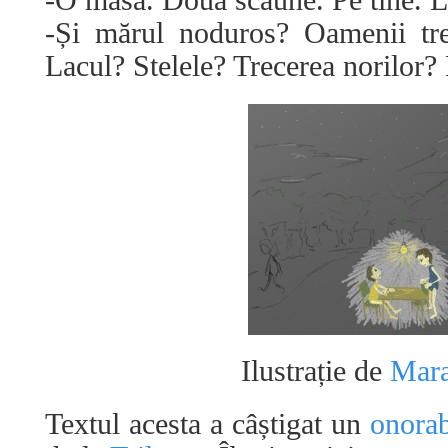
-O masă. Două scaune. Pe tine. 
-Și mărul noduros? Oamenii tre
Lacul? Stelele? Trecerea norilor
Ilustrație de
Mar
Textul acesta a câștigat un
onorab