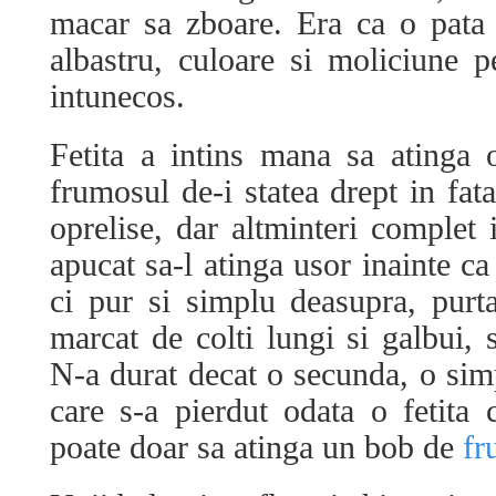
macar sa zboare. Era ca o pata 
albastru, culoare si moliciune 
intunecos.
Fetita a intins mana sa atinga 
frumosul de-i statea drept in fat
oprelise, dar altminteri complet i
apucat sa-l atinga usor inainte ca
ci pur si simplu deasupra, purt
marcat de colti lungi si galbui, s
N-a durat decat o secunda, o simp
care s-a pierdut odata o fetita 
poate doar sa atinga un bob de
fr