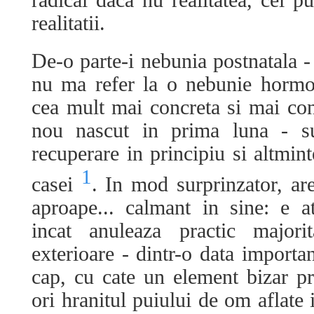
radical daca nu realitatea, cel p
realitatii.
De-o parte-i nebunia postnatala - 
nu ma refer la o nebunie hormon
cea mult mai concreta si mai cont
nou nascut in prima luna - su
recuperare in principiu si altmint
1
casei
. In mod surprinzator, ar
aproape... calmant in sine: e a
incat anuleaza practic majori
exterioare - dintr-o data importan
cap, cu cate un element bizar 
ori hranitul puiului de om aflate i