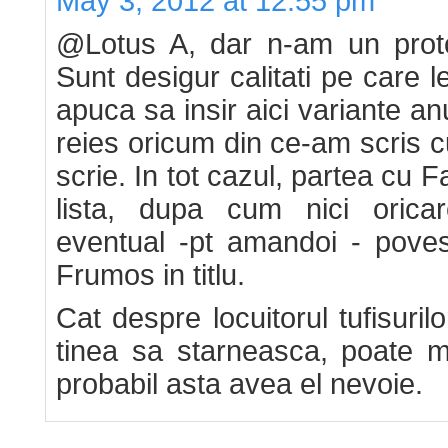
May 3, 2012 at 12:55 pm
@Lotus A, dar n-am un prot
Sunt desigur calitati pe care 
apuca sa insir aici variante a
reies oricum din ce-am scris cu
scrie. In tot cazul, partea cu 
lista, dupa cum nici orica
eventual -pt amandoi - poves
Frumos in titlu.
Cat despre locuitorul tufisuri
tinea sa starneasca, poate 
probabil asta avea el nevoie.