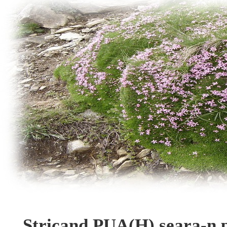
Stricand PUA(H) seara-n p