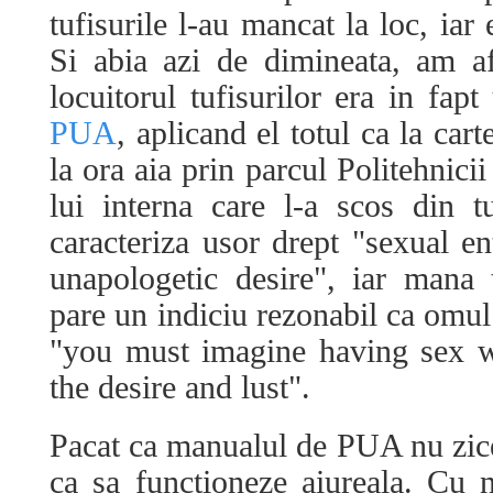
tufisurile l-au mancat la loc, ia
Si abia azi de dimineata, am a
locuitorul tufisurilor era in fap
PUA
, aplicand el totul ca la car
la ora aia prin parcul Politehnicii
lui interna care l-a scos din t
caracteriza usor drept "sexual e
unapologetic desire", iar mana
pare un indiciu rezonabil ca omul 
"you must imagine having sex wit
the desire and lust".
Pacat ca manualul de PUA nu zice 
ca sa functioneze aiureala. Cu 