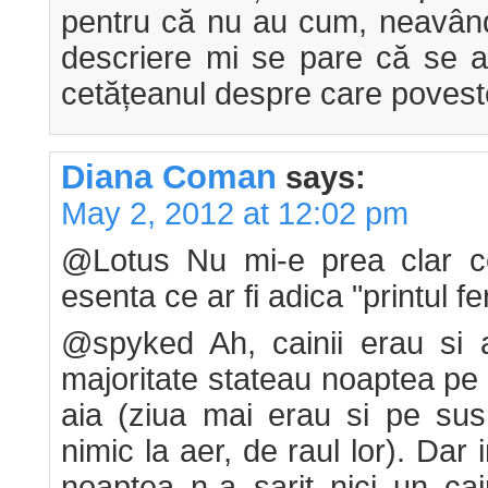
pentru că nu au cum, neavând 
descriere mi se pare că se 
cetățeanul despre care poveste
Diana Coman
says:
May 2, 2012 at 12:02 pm
@Lotus Nu mi-e prea clar ce 
esenta ce ar fi adica "printul f
@spyked Ah, cainii erau si a
majoritate stateau noaptea pe
aia (ziua mai erau si pe su
nimic la aer, de raul lor). Dar
noaptea n-a sarit nici un ca