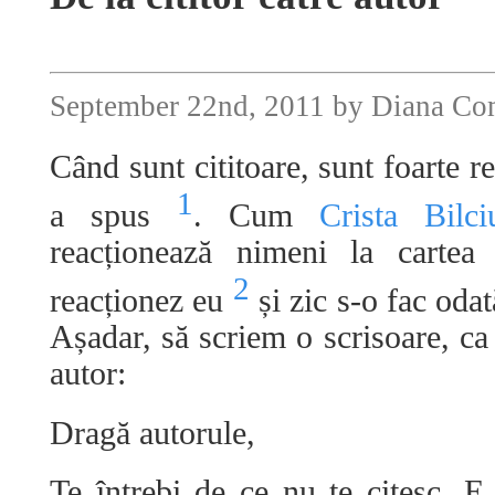
September 22nd, 2011 by Diana C
Când sunt cititoare, sunt foarte re
1
a spus
. Cum
Crista Bilc
reacționează nimeni la cartea
2
reacționez eu
și zic s-o fac odat
Așadar, să scriem o scrisoare, ca d
autor:
Dragă autorule,
Te întrebi de ce nu te citesc. 