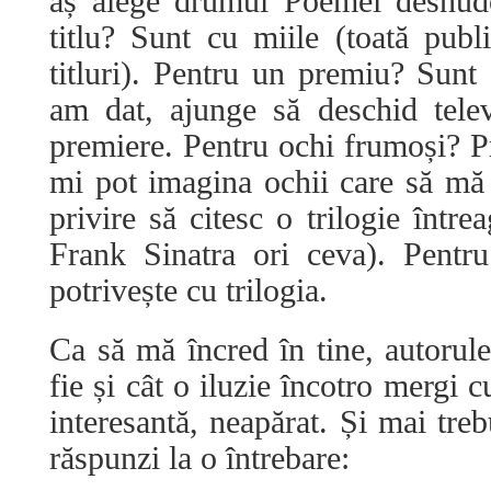
aș alege drumul Poemei desnude
titlu? Sunt cu miile (toată publi
titluri). Pentru un premiu? Sunt 
am dat, ajunge să deschid tele
premiere. Pentru ochi frumoși? Pr
mi pot imagina ochii care să mă
privire să citesc o trilogie între
Frank Sinatra ori ceva). Pentr
potrivește cu trilogia.
Ca să mă încred în tine, autorule,
fie și cât o iluzie încotro mergi c
interesantă, neapărat. Și mai tre
răspunzi la o întrebare: