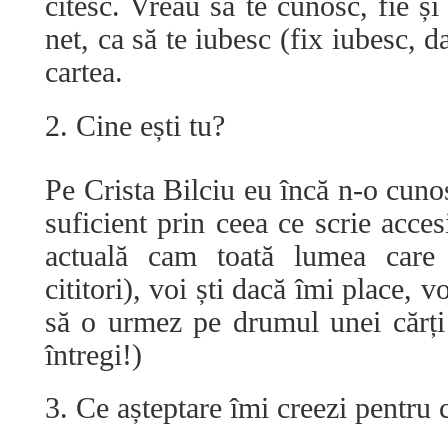
citesc. Vreau să te cunosc, fie și
net, ca să te iubesc (fix iubesc, da
cartea.
2. Cine ești tu?
Pe Crista Bilciu eu încă n-o cun
suficient prin ceea ce scrie acces
actuală cam toată lumea care 
cititori), voi ști dacă îmi place, 
să o urmez pe drumul unei cărți (
întregi!)
3. Ce așteptare îmi creezi pentru c