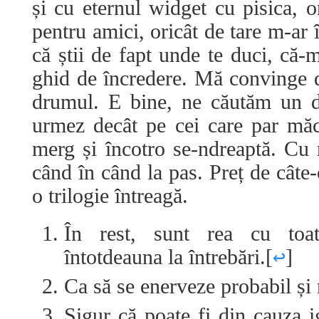
și cu eternul widget cu pisica, o
pentru amici, oricât de tare m-ar
că știi de fapt unde te duci, că-m
ghid de încredere. Mă convinge do
drumul. E bine, ne căutăm un d
urmez decât pe cei care par măc
merg și încotro se-ndreaptă. Cu 
când în când la pas. Preț de câte
o trilogie întreagă.
În rest, sunt rea cu toa
întotdeauna la întrebări.
[
↩
]
Ca să se enerveze probabil și 
Sigur că poate fi din cauza i