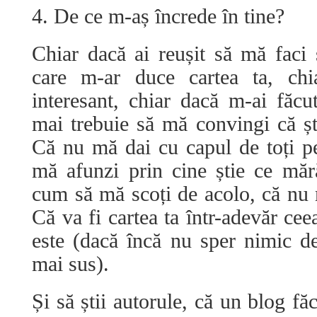
4. De ce m-aș încrede în tine?
Chiar dacă ai reușit să mă faci
care m-ar duce cartea ta, ch
interesant, chiar dacă m-ai făcu
mai trebuie să mă convingi că ști
Că nu mă dai cu capul de toți per
mă afunzi prin cine știe ce mără
cum să mă scoți de acolo, că nu m
Că va fi cartea ta într-adevăr cee
este (dacă încă nu sper nimic de
mai sus).
Și să știi autorule, că un blog fă