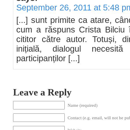
September 26, 2011 at 5:48 p
[...] sunt primite ca atare, c
cum a răspuns Crista Bilciu î
cititor către autor. Totuși, 
inițială, dialogul neces
participanților [...]
Leave a Reply
Name (required)
Contact (e.g. email, will not be pu