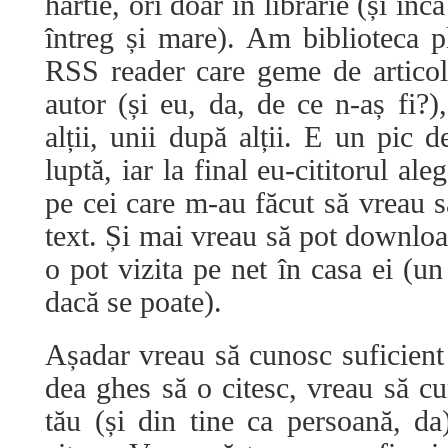
hârtie, ori doar în librărie (și înc
întreg și mare). Am biblioteca pl
RSS reader care geme de articol
autor (și eu, da, de ce n-aș fi?)
alții, unii după alții. E un pic 
luptă, iar la final eu-cititorul al
pe cei care m-au făcut să vreau să
text. Și mai vreau să pot download
o pot vizita pe net în casa ei (un
dacă se poate).
Așadar vreau să cunosc suficient 
dea ghes să o citesc, vreau să cu
tău (și din tine ca persoană, d