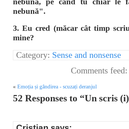
nebună, pe când tu chiar le fa
nebună".
3. Eu cred (măcar cât timp scri
mine?
Category:
Sense and nonsense
Comments feed
«
Emoția și gândirea - scuzați deranjul
52 Responses to “Un scris (i
Cristian
says: