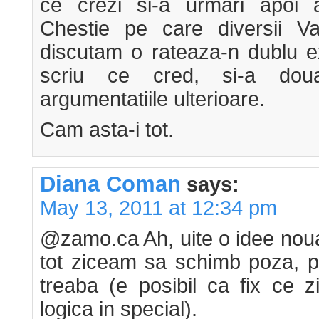
ce crezi si-a urmari apoi ar
Chestie pe care diversii V
discutam o rateaza-n dublu e
scriu ce cred, si-a do
argumentatiile ulterioare.
Cam asta-i tot.
Diana Coman
says:
May 13, 2011 at 12:34 pm
@zamo.ca Ah, uite o idee noua
tot ziceam sa schimb poza,
treaba (e posibil ca fix ce zi
logica in special).