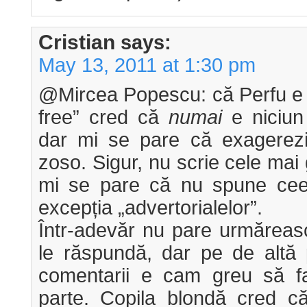
Cristian
says:
May 13, 2011 at 1:30 pm
@Mircea Popescu: că Perfu e u
free” cred că
numai
e niciun
dar mi se pare că exagerezi 
zoso. Sigur, nu scrie cele mai
mi se pare că nu spune cee
excepția „advertorialelor”.
Într-adevăr nu pare urmăreas
le răspundă, dar pe de altă 
comentarii e cam greu să fa
parte. Copila blondă cred c