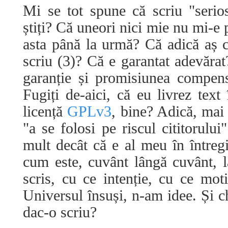
Mi se tot spune că scriu "seri
știți? Că uneori nici mie nu mi-e p
asta până la urmă? Că adică aș 
scriu (3)? Că e garantat adevărat
garanție și promisiunea compens
Fugiți de-aici, că eu livrez tex
licență
GPLv3
, bine? Adică, mai 
"a se folosi pe riscul cititorulu
mult decât că e al meu în întreg
cum este, cuvânt lângă cuvânt, 
scris, cu ce intenție, cu ce mo
Universul însuși, n-am idee. Și c
dac-o scriu?