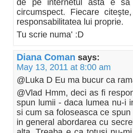
de pe internetul ăsta e să 
circumspect. Fiecare citeşte,
responsabilitatea lui proprie.
Tu scrie numa' :D
Diana Coman
says:
May 13, 2011 at 8:00 am
@Luka D Eu ma bucur ca ramai
@Vlad Hmm, deci as fi respon
spun lumii - daca lumea nu-i 
si cum sa foloseasca ce spun 
in general abordarea cu secre
alta. Treaba e ca totusi nu-mi