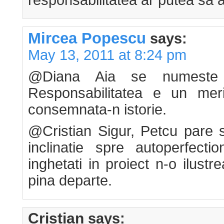
responsabilitatea ar putea sa a
Mircea Popescu
says:
May 13, 2011 at 8:24 pm
@Diana Aia se numeste cer
Responsabilitatea e un meri
consemnata-n istorie.
@Cristian Sigur, Petcu pare 
inclinatie spre autoperfecti
inghetati in proiect n-o ilust
pina departe.
Cristian
says: