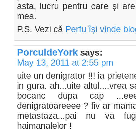
asta, lucru pentru care și are
mea.
P.S. Vezi că
Perfu își vinde bl
PorculdeYork
says:
May 13, 2011 at 2:55 pm
uite un denigrator !!! ia priet
in gura. ah...uite altul....vr
bocanc dupa cap ...eee
denigratoareeee ? fiv ar mama
metastaza...pai nu va fu
haimanalelor !