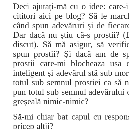
Deci ajutați-mă cu o idee: care-i
cititori aici pe blog? Să le marc
când spun adevăruri și de fiecar
Dar dacă nu știu că-s prostii? 
discut). Să mă asigur, să verif
spun prostii? Și dacă am de s
prostii care-mi blocheaza ușa
inteligent și adevărul stă sub mo
totul sub semnul prostiei ca să
pun totul sub semnul adevărului c
greșeală nimic-nimic?
Să-mi chiar bat capul cu respon
pricep alții?