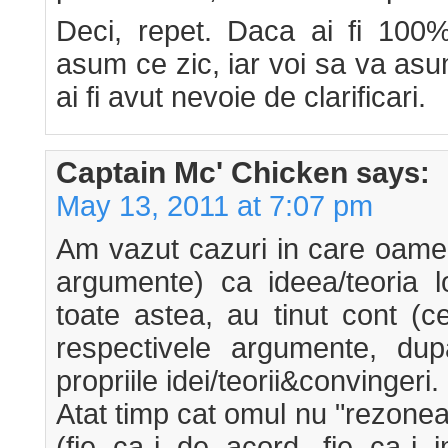
Deci, repet. Daca ai fi 100
asum ce zic, iar voi sa va asuma
ai fi avut nevoie de clarificari.
Captain Mc' Chicken
says:
May 13, 2011 at 7:07 pm
Am vazut cazuri in care oamen
argumente) ca ideea/teoria l
toate astea, au tinut cont (c
respectivele argumente, du
propriile idei/teorii&convingeri.
Atat timp cat omul nu "rezonea
(fie ca-i de acord, fie ca-i 