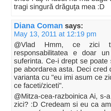
tragi singură drăguţa mea :D
Diana Coman
says:
May 13, 2011 at 12:19 pm
@Vlad Hmm, ce zici t
responsabilitatea e doar u
suferinta. Ce-i drept se poate
pe abordarea asta. Deci cred
varianta cu "eu imi asum ce zi
ce faceti/ziceti".
@Mitza-cea-razboinica Ai, s-a
zici? :D Credeam si eu ca am