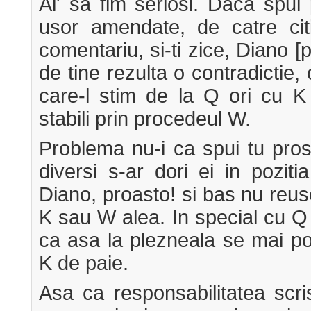
Ai' sa fim seriosi. Daca spui p
usor amendate, de catre citit
comentariu, si-ti zice, Diano [p
de tine rezulta o contradictie, 
care-l stim de la Q ori cu K
stabili prin procedeul W.
Problema nu-i ca spui tu prost
diversi s-ar dori ei in poziti
Diano, proasto! si bas nu reu
K sau W alea. In special cu Q
ca asa la plezneala se mai po
K de paie.
Asa ca responsabilitatea scri