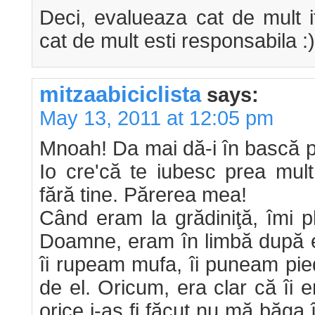
Deci, evalueaza cat de mult i
cat de mult esti responsabila :)
mitzaabiciclista
says:
May 13, 2011 at 12:05 pm
Mnoah! Da mai dă-i în bască pe 
Io cre'că te iubesc prea mult
fără tine. Părerea mea!
Când eram la grădiniţă, îmi p
Doamne, eram în limbă după el
îi rupeam mufa, îi puneam pi
de el. Oricum, era clar că îi e
orice i-aş fi făcut nu mă băga