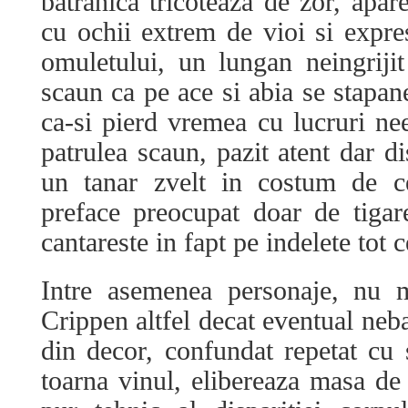
batranica tricoteaza de zor, apare
cu ochii extrem de vioi si expres
omuletului, un lungan neingriji
scaun ca pe ace si abia se stapane
ca-si pierd vremea cu lucruri nees
patrulea scaun, pazit atent dar di
un tanar zvelt in costum de c
preface preocupat doar de tigar
cantareste in fapt pe indelete tot 
Intre asemenea personaje, nu 
Crippen altfel decat eventual neb
din decor, confundat repetat cu s
toarna vinul, elibereaza masa de 