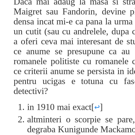
Daca mai adaug la masa si str
Maigret sau Fandorin, devine pl
densa incat mi-e ca pana la urma 
un cutit (sau cu andrelele, dupa 
a oferi ceva mai interesant de st
ce anume se presupune ca au 
romanele politiste cu romanele c
ce criterii anume se persista in i
pentru ucigas e totuna cu fasci
detectivi?
in 1910 mai exact
[
↩
]
altminteri o scorpie se par
degraba Kunigunde Mackamotzk