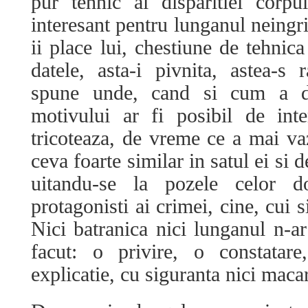
pur tehnic al disparitiei corpu
interesant pentru lunganul neingri
ii place lui, chestiune de tehnica
datele, asta-i pivnita, astea-s r
spune unde, cand si cum a dis
motivului ar fi posibil de int
tricoteaza, de vreme ce a mai vaz
ceva foarte similar in satul ei si d
uitandu-se la pozele celor d
protagonisti ai crimei, cine, cui s
Nici batranica nici lunganul n-a
facut: o privire, o constatare
explicatie, cu siguranta nici mac