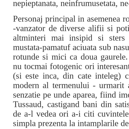
nepieptanata, neinfrumusetata, ne
Personaj principal in asemenea 
-vanzator de diverse alifii si pot
altminteri mai insipid si sters
mustata-pamatuf aciuata sub nasul 
rotunde si mici ca doua gaurele.
nu tocmai fotogenic ori interesan
(si este inca, din cate inteleg) 
modern al termenului - urmarit 
senzatie pe unde aparea, fiind im
Tussaud, castigand bani din satis
de a-l vedea ori a-i citi cuvintel
simpla prezenta la intamplarile de