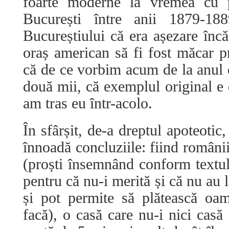
foarte moderne la vremea cu pr
București între anii 1879-1
Bucureștiului că era așezare înc
oraș american să fi fost măcar pr
că de ce vorbim acum de la anul o
două mii, că exemplul original e 
am tras eu într-acolo.
În sfârșit, de-a dreptul apoteotic,
înnoadă concluziile: fiind români
(proști însemnând conform textul
pentru că nu-i merită și că nu au 
și pot permite să plătească oa
facă), o casă care nu-i nici cas