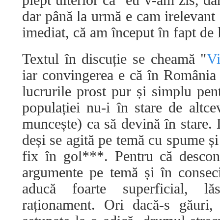
piept ulterior că "eu v-am zis, da
dar până la urmă e cam irelevant
imediat, că am început în fapt de 
Textul în discuție se cheamă "
Vi
iar convingerea e că în România
lucrurile prost pur și simplu pen
populației nu-i în stare de altc
muncește) ca să devină în stare. 
deși se agită pe temă cu spume și
fix în gol***. Pentru că descon
argumente pe temă și în consec
aducă foarte superficial, l
raționament. Ori dacă-s găuri,