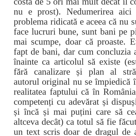
costă de 5 ori mai mult decât îl 
nu e prost). Nedumerirea aici 
problema ridicată e aceea că nu s
face lucruri bune, sunt bani pe pi
mai scumpe, doar că proaste. E
fapt de bani, dar cum concluzia a
înainte ca articolul să existe (e
fără canalizare și plan al stră
autorul original nu se împiedică î
realitatea faptului că în Români
competenți cu adevărat și dispuș
și încă și mai puțini care să c
altceva decât) ca totul să fie făcu
un text scris doar de dragul de 