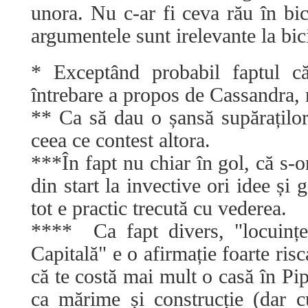
unora. Nu c-ar fi ceva rău în bic
argumentele sunt irelevante la bic
* Exceptând probabil faptul c
întrebare a propos de Cassandra, 
** Ca să dau o șansă supăraților
ceea ce contest altora.
***În fapt nu chiar în gol, că s-o
din start la invective ori idee și
tot e practic trecută cu vederea.
**** Ca fapt divers, "locuinț
Capitală" e o afirmație foarte ris
că te costă mai mult o casă în Pi
ca mărime și construcție (dar cu 