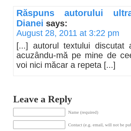
Răspuns autorului ultr
Dianei
says:
August 28, 2011 at 3:22 pm
[...] autorul textului discuta
acuzându-mă pe mine de cee
voi nici măcar a repeta [...]
Leave a Reply
Name (required)
Contact (e.g. email, will not be pu