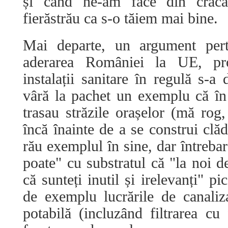
și când ne-am face din crac
fierăstrău ca s-o tăiem mai bine.
Mai departe, un argument pert
aderarea României la UE, proc
instalații sanitare în regulă s-a
vâră la pachet un exemplu că î
trasau străzile orașelor (mă rog,
încă înainte de a se construi clăd
rău exemplul în sine, dar întrebar
poate" cu substratul că "la noi d
că sunteți inutil și irelevanți" pi
de exemplu lucrările de canaliz
potabilă (incluzând filtrarea cu 