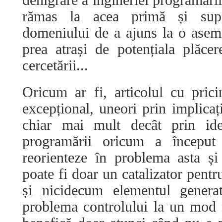
denigrare a ingineriei programării
rămas la acea primă și super
domeniului de a ajuns la o asem
prea atrași de potențiala plăce
cercetării...
Oricum ar fi, articolul cu pri
excepțional, uneori prin implicaț
chiar mai mult decât prin idee
programării oricum a începu
reorienteze în problema asta și
poate fi doar un catalizator pentr
și nicidecum elementul generat
problema controlului la un mod 