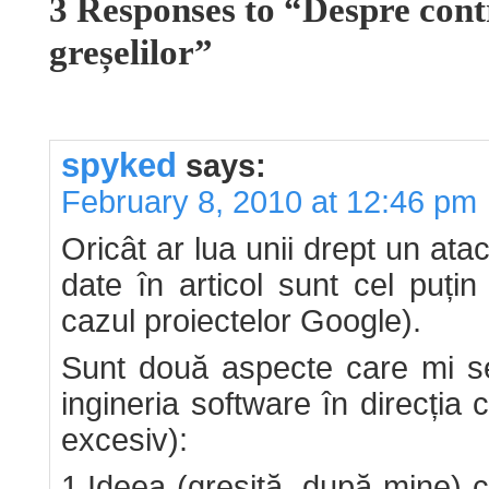
3 Responses to “Despre cont
greșelilor”
spyked
says:
February 8, 2010 at 12:46 pm
Oricât ar lua unii drept un at
date în articol sunt cel puțin
cazul proiectelor Google).
Sunt două aspecte care mi se
ingineria software în direcția c
excesiv):
1.Ideea (greșită, după mine) 