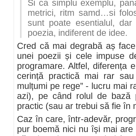
Si ca simplu exemplu, pana
metrici, ritm samd…si fol
sunt poate esentialul, dar
poezia, indiferent de idee.
Cred că mai degrabă aș face a
unei poezii și cele impuse d
programare. Altfel, diferența 
cerință practică mai rar sau
mulțumi pe rege” - lucru mai r
azi), pe când rolul de bază 
practic (sau ar trebui să fie în 
Caz în care, într-adevăr, prog
pur boemă nici nu își mai are 