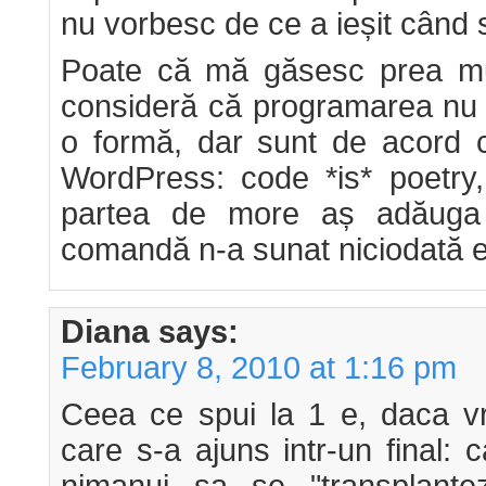
nu vorbesc de ce a ieșit când 
Poate că mă găsesc prea mul
consideră că programarea nu t
o formă, dar sunt de acord c
WordPress: code *is* poetry,
partea de more aș adăuga 
comandă n-a sunat niciodată ex
Diana
says:
February 8, 2010 at 1:16 pm
Ceea ce spui la 1 e, daca vre
care s-a ajuns intr-un final: 
nimanui sa se "transplantez