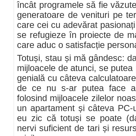
încât programele să fie văzute 
generatoare de venituri pe t
care cei cu adevărat pasionaț
se refugieze în proiecte de m
care aduc o satisfacție person
Totuși, stau și mă gândesc: d
mijloacele de atunci, se putea
genială cu câteva calculatoare
de ce nu s-ar putea face ace
folosind mijloacele zilelor noas
un apartament și câteva PC-
eu zic că totuși se poate (d
nervi suficient de tari și resur